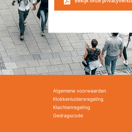
Bekijk onze privacyverkl
Algemene voorwaarden
Klokkenluidersregeling
Klachtenregeling
Gedragscode